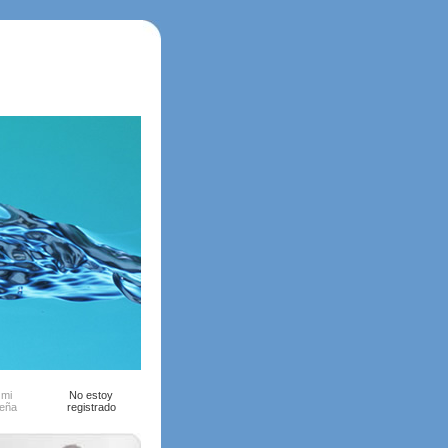
 mi
No estoy
seña
registrado